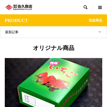

PRODUCT
取扱商品
最新記事
オリジナル商品