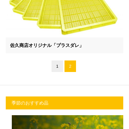
佐久商店オリジナル「プラスダレ」
1
2
季節のおすすめ品