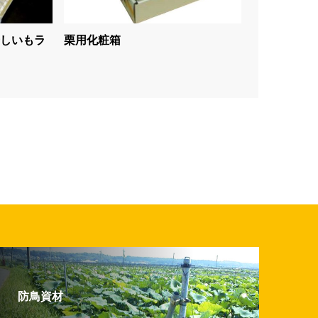
しいもラ
栗用化粧箱
防鳥資材