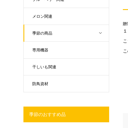
メロン関連
贈
１
季節の商品
こ
専用機器
こ
干しいも関連
防鳥資材
季節のおすすめ品