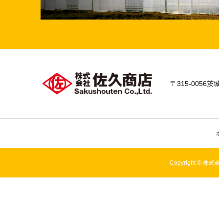
〒315-0056茨城
Copyright ©