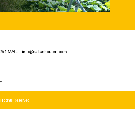
 MAIL：info@sakushouten.com
ク
ts Reserved.