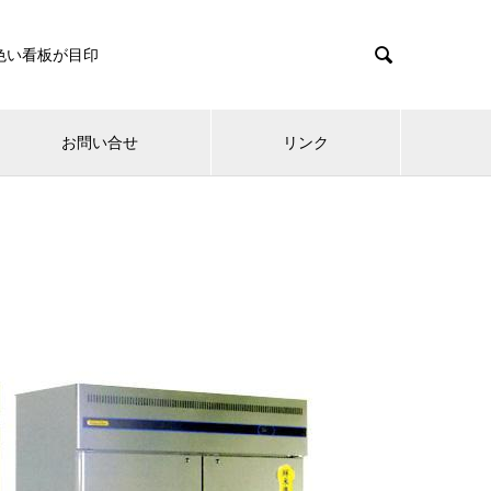

色い看板が目印
お問い合せ
リンク